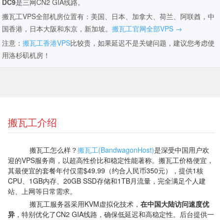
DC9
是三网CN2 GIA线路。
搬瓦工VPS全部机房位置有：美国、日本、加拿大、荷兰、阿联酋，中
国香港，日本大阪和东京，新加坡。
搬瓦工官网全部VPS →
注意：
搬瓦工香港VPS
比较贵，如果延迟不是关键问题，建议您考虑使
用洛杉矶机房！
搬瓦工介绍
搬瓦工怎么样？
搬瓦工(BandwagonHost)
是深受中国用户欢
迎的VPS服务商，以超高性价比和稳定性能著称。搬瓦工价格便宜，
其最便宜的套餐年付仅需$49.99（约合人民币350元），提供1核
CPU、1GB内存、20GB SSD存储和1TB月流量，完全满足个人建
站、上网等日常需求。
搬瓦工服务器采用KVM虚拟化技术，
在中国大陆访问速度优
异
，特别优化了CN2 GIA线路，确保低延迟和高稳定性。后台提供一